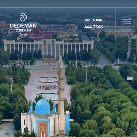
Alo DDMN
444 3366
MENU