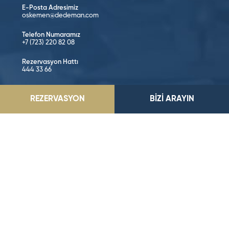
E-Posta Adresimiz
oskemen@dedeman.com
Telefon Numaramız
+7 (723) 220 82 08
Rezervasyon Hattı
444 33 66
KONUMA GİT
REZERVASYON
BİZİ ARAYIN
Sosyal Medya’da Takip Edin!
©2026 Dedeman Hotels & Resorts International. Her hakkı saklıdır.
Tüm oteller ya şirket tarafından imtiyazlıdır ya da Dedeman Hotels &
Resorts International ya da yan kuruluşlarından birinin sahibidir
ve/veya onun tarafından yönetilir.