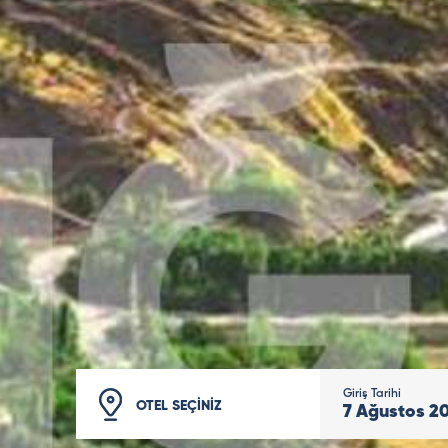
Giriş Tarihi
OTEL SEÇİNİZ
7
Ağustos
2