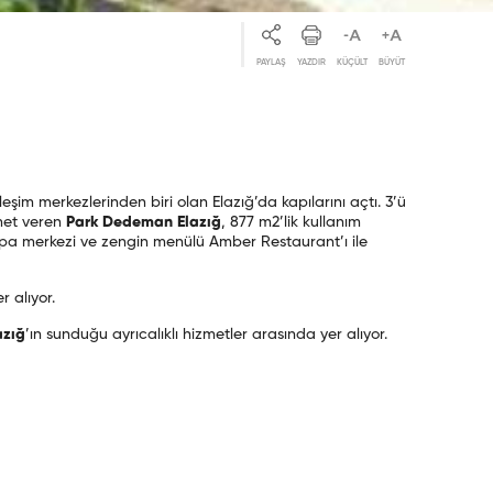
PAYLAŞ
YAZDIR
KÜÇÜLT
BÜYÜT
eşim merkezlerinden biri olan Elazığ’da kapılarını açtı. 3’ü
zmet veren
Park Dedeman Elazığ
, 877 m2’lik kullanım
 spa merkezi ve zengin menülü Amber Restaurant’ı ile
 alıyor.
azığ
’ın sunduğu ayrıcalıklı hizmetler arasında yer alıyor.