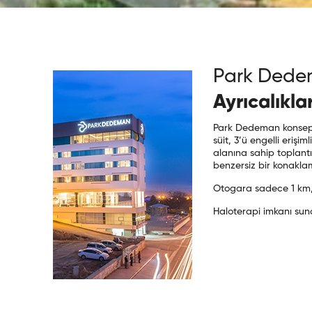
Park Dede
Ayrıcalıkla
Park Dedeman konsept
süit, 3’ü engelli eriş
alanına sahip toplantı
benzersiz bir konakla
Otogara sadece 1 km, 
Haloterapi imkanı suna