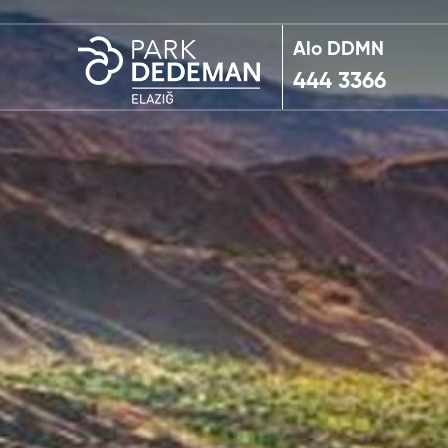
Alo DDMN
444 3366