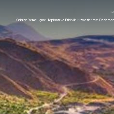
De
Odalar
Yeme-İçme
Toplantı ve Etkinlik
Hizmetlerimiz
Dedeman