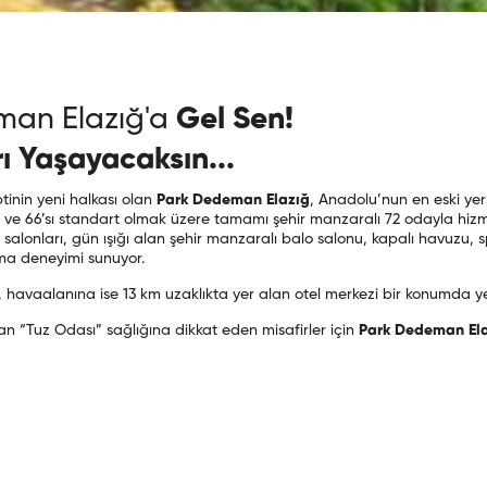
man Elazığ'a
Gel Sen!
rı Yaşayacaksın...
inin yeni halkası olan
Park Dedeman Elazığ
, Anadolu’nun en eski yerl
imli ve 66’sı standart olmak üzere tamamı şehir manzaralı 72 odayla hi
 salonları, gün ışığı alan şehir manzaralı balo salonu, kapalı havuzu,
ma deneyimi sunuyor.
havaalanına ise 13 km uzaklıkta yer alan otel merkezi bir konumda yer
n “Tuz Odası” sağlığına dikkat eden misafirler için
Park Dedeman El