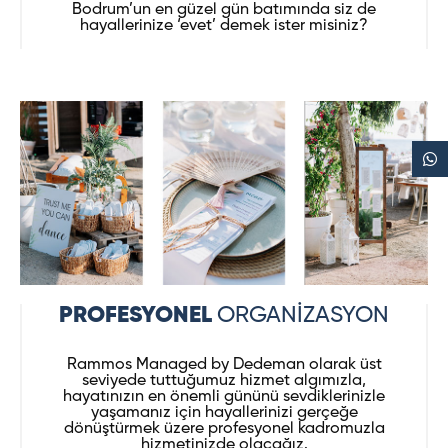
Bodrum’un en güzel gün batımında siz de
hayallerinize ‘evet’ demek ister misiniz?
PROFESYONEL
ORGANİZASYON
Rammos Managed by Dedeman olarak üst
seviyede tuttuğumuz hizmet algımızla,
hayatınızın en önemli gününü sevdiklerinizle
yaşamanız için hayallerinizi gerçeğe
dönüştürmek üzere profesyonel kadromuzla
hizmetinizde olacağız.