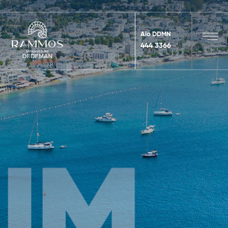
Alo DDMN
444 3366
MENU