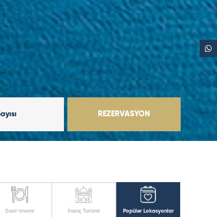
Sayısı
REZERVASYON
Gastronomi
İnanç Turizmi
Popüler Lokasyonlar
Bodrum