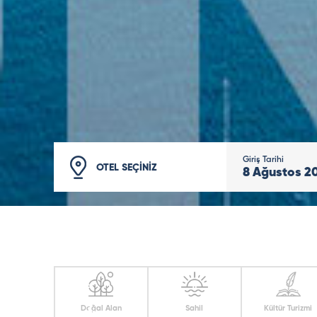
Giriş Tarihi
OTEL SEÇİNİZ
8
Ağustos
2
Doğal Alan
Sahil
Kültür Turizmi
Bodrum