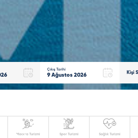
Çıkış Tarihi
Kişi 
026
9
Ağustos
2026
Macera Turizmi
Spor Turizmi
Sağlık Turizmi
Bodrum