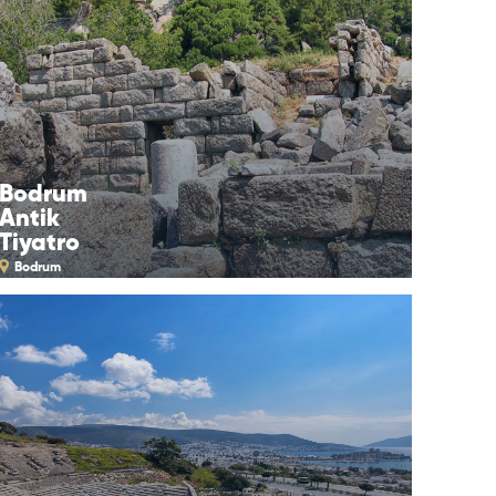
Bodrum
Antik
Tiyatro
Bodrum