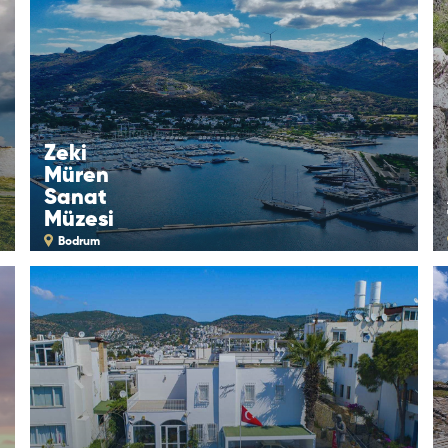
Zeki
Müren
Sanat
Müzesi
Bodrum