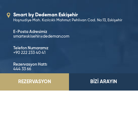
Smart by Dedeman Eskişehir
Hoşnudiye Mah. Kızılcıklı Mahmut Pehlivan Cad. No:13, Eskişehir
E-Posta Adresimiz
smarteskisehir@dedeman.com
Telefon Numaramız
+90 222 233 40 41
Rezervasyon Hattı
444 33 66
REZERVASYON
BİZİ ARAYIN
KONUMA GİT
Sosyal Medya’da Takip Edin!