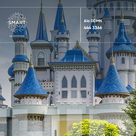
Alo DDMN
444 3366
MENU