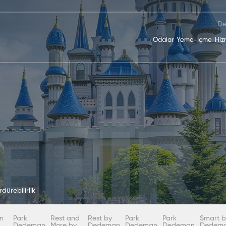
De
Odalar
Yeme-İçme
Hiz
dürebilirlik
n
Park
Rest and
Rest by
Park
Park
Smart b
Dedeman
More by
Dedeman
Dedeman
Dedeman
Dedem