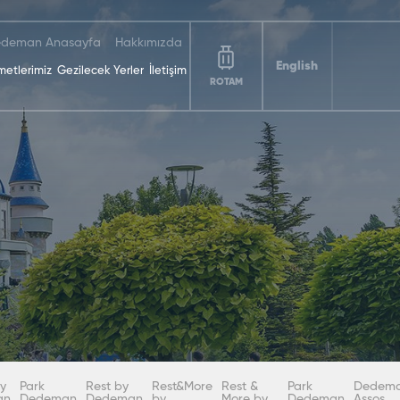
deman Anasayfa
Hakkımızda
English
metlerimiz
Gezilecek Yerler
İletişim
ROTAM
y
Park
Rest by
Rest&More
Rest &
Park
Dedem
an
Dedeman
Dedeman
by
More by
Dedeman
Assos