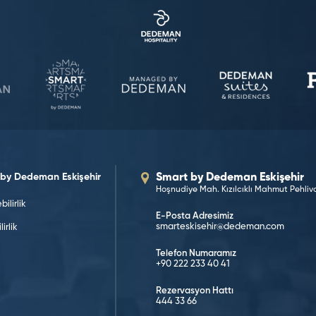
by Dedeman Eskişehir
Smart by Dedeman Eskişehir
Hoşnudiye Mah. Kızılcıklı Mahmut Pehliva
ilirlik
E-Posta Adresimiz
smarteskisehir@dedeman.com
lirlik
Telefon Numaramız
+90 222 233 40 41
Rezervasyon Hattı
444 33 66