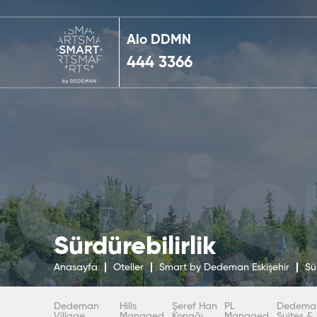
Alo DDMN
444 3366
Sürdürebilirlik
Anasayfa
Oteller
Smart by Dedeman Eskişehir
Sür
Dedeman
Hills
Şeref Han
PL
Dedema
Village
Managed
Konağı
Managed
Suites &