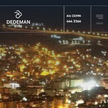
Alo DDMN
444 3366
MENU