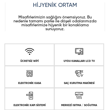
HİJYENİK ORTAM
Misafirlerimizin sağlığını önemsiyoruz. Bu
nedenle tamamı parke ile döşeli odalarımızda
misafirlerimize hijyenik bir konaklama
sunuyoruz.
ÜCRETSİZ WİFİ
UYDU KANALLARI LCD TV
ELEKTRONİK KASA
SAÇ KURUTMA MAKİNESİ
ELEKTRONİK KAPI SİSTEMİ
MERKEZİ ISITMA / SOĞUTMA