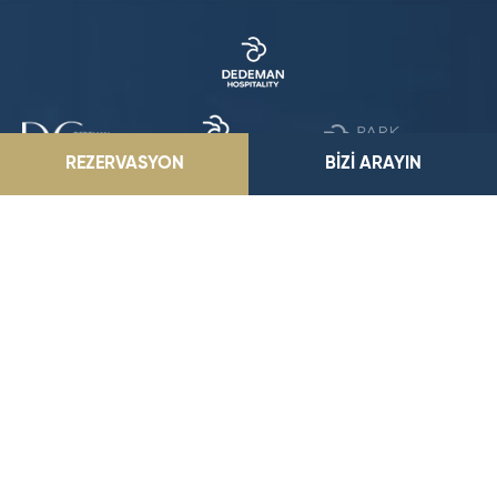
REZERVASYON
BİZİ ARAYIN
Dedeman Van Resort & Aquapark
Eski Camii Mah. Sahil Cad. No: 130, 65170 Edremit, Van