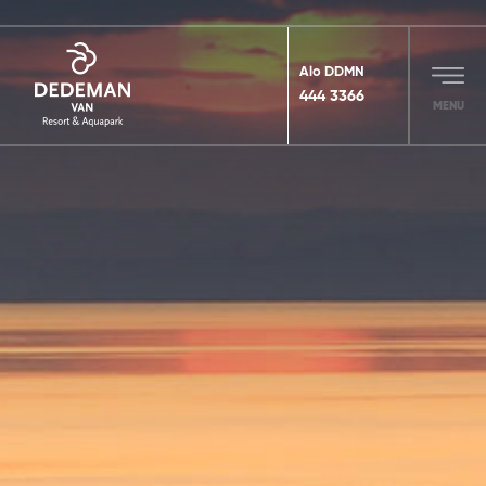
Alo DDMN
444 3366
MENU