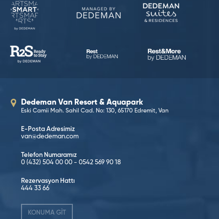
Dedeman Van Resort & Aquapark
Eski Camii Mah. Sahil Cad. No: 130, 65170 Edremit, Van
E-Posta Adresimiz
van@dedeman.com
Telefon Numaramız
0 (432) 504 00 00
-
0542 569 90 18
Rezervasyon Hattı
444 33 66
KONUMA GİT