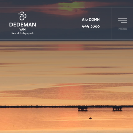
Alo DDMN
444 3366
MENU