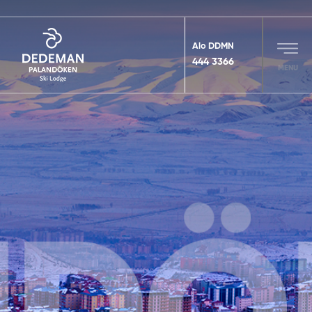
Alo DDMN
444 3366
MENU