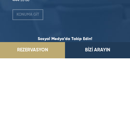
444 33 66
KONUMA GİT
Sosyal Medya’da Takip Edin!
REZERVASYON
BİZİ ARAYIN
©2026 Dedeman Hotels & Resorts International. Her hakkı saklıdır.
Tüm oteller ya şirket tarafından imtiyazlıdır ya da Dedeman Hotels &
Resorts International ya da yan kuruluşlarından birinin sahibidir
ve/veya onun tarafından yönetilir.