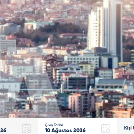
Çıkış Tarihi
Kişi 
026
10
Ağustos
2026