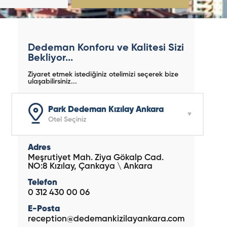
Dedeman Konforu ve Kalitesi Sizi
Bekliyor...
Ziyaret etmek istediğiniz otelimizi seçerek bize
ulaşabilirsiniz...
Park Dedeman Kızılay Ankara
Otel Seçiniz
Adres
Meşrutiyet Mah. Ziya Gökalp Cad.
NO:8 Kızılay, Çankaya \ Ankara
Telefon
0 312 430 00 06
E-Posta
reception@dedemankizilayankara.com