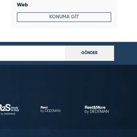
Web
KONUMA GİT
GÖNDER