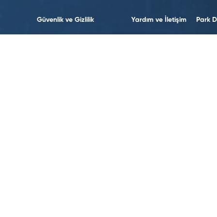
Güvenlik ve Gizlilik
Yardım ve İletişim
Park D
Sürdürülebilirlik
Bize Ulaşın
Erişilebi
Sürdürülebilirlik Politikalarımız
İletişim Formları
Sürdürül
Yasal Uyarılar
İnsan Kaynakları
Koşullar ve Politikalar
Veri Politikası
Web Erişilebilirliği
Çerez Politikası
Sosyal Medya’da Takip Edin!