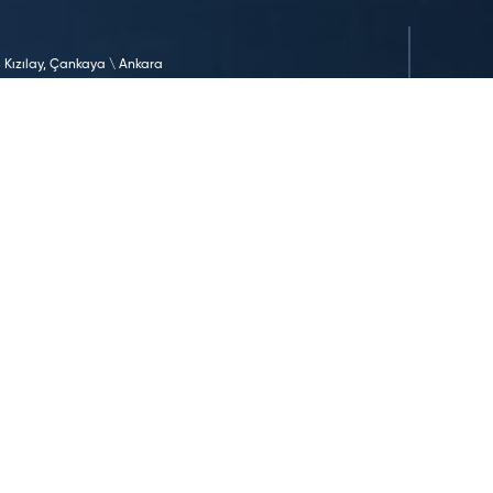
 Kızılay, Çankaya \ Ankara
om
ı saklıdır. Tüm oteller ya şirket tarafından imtiyazlıdır ya da
uşlarından birinin sahibidir ve/veya onun tarafından yönetilir.