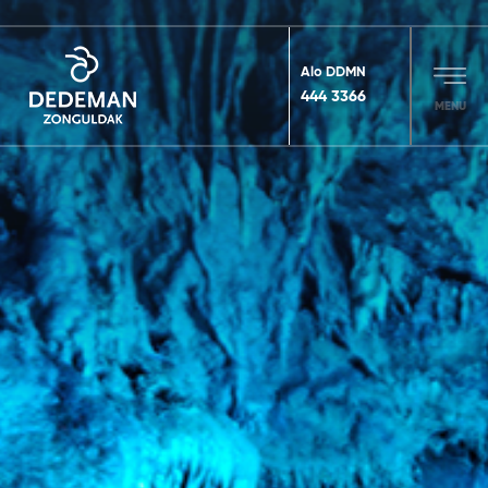
Alo DDMN
444 3366
MENU