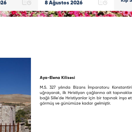
Kişi 
026
8
Ağustos
2026
Aya-Elena Kilisesi
M.S. 327 yılında Bizans İmparatoru Konstanti
uğrayarak, ilk Hıristiyan çağlarına ait tapınak
bağlı Sille'de Hıristiyanlar için bir tapınak inşa 
görmüş ve günümüze kadar gelmiştir.