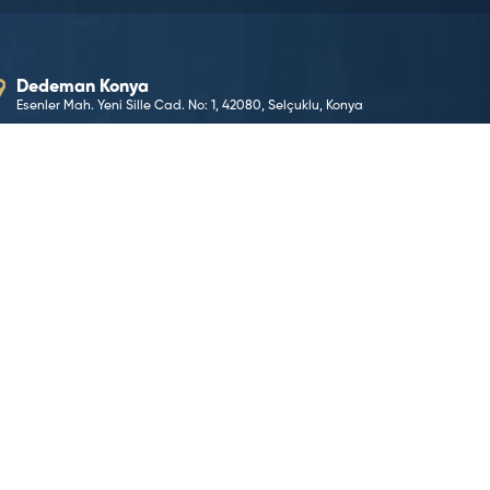
Dedeman Konya
Esenler Mah. Yeni Sille Cad. No: 1, 42080, Selçuklu, Konya
E-Posta Adresimiz
konya@dedeman.com
Telefon Numaramız
0 (332) 221 66 00
Rezervasyon Hattı
444 33 66
KONUMA GİT
©2026 Dedeman Hotels & Resorts International. Her hakk
Dedeman Hotels & Resorts International ya da yan kurul