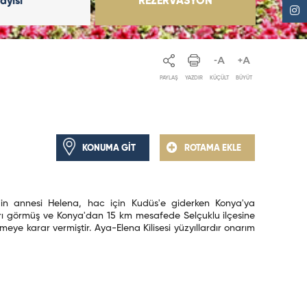
Sayısı
REZERVASYON
PAYLAŞ
YAZDIR
KÜÇÜLT
BÜYÜT
KONUMA GİT
ROTAMA EKLE
n'in annesi Helena, hac için Kudüs'e giderken Konya'ya
ları görmüş ve Konya'dan 15 km mesafede Selçuklu ilçesine
etmeye karar vermiştir. Aya-Elena Kilisesi yüzyıllardır onarım