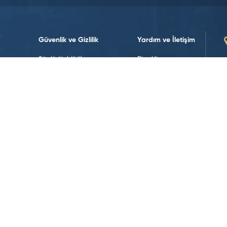
Güvenlik ve Gizlilik
Yardım ve İletişim
Sürdürülebilirlik
Bize Ulaşın
Sürdürülebilirlik Politikalarımız
İletişim Formları
Yasal Uyarılar
İnsan Kaynakları
Koşullar ve Politikalar
Veri Politikası
Web Erişilebilirliği
Çerez Politikası
Sosyal Medya’da Takip Edin!