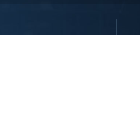
ı saklıdır. Tüm oteller ya şirket tarafından imtiyazlıdır ya da
uşlarından birinin sahibidir ve/veya onun tarafından yönetilir.