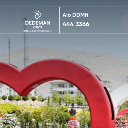
Alo DDMN
444 3366