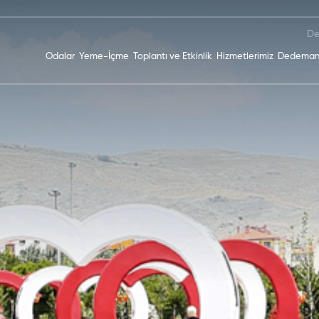
De
Odalar
Yeme-İçme
Toplantı ve Etkinlik
Hizmetlerimiz
Dedeman