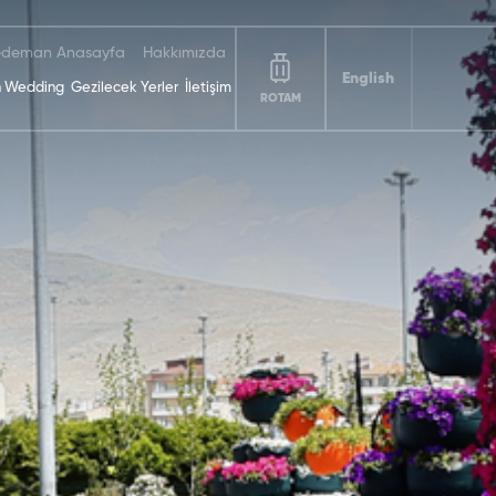
deman Anasayfa
Hakkımızda
English
 Wedding
Gezilecek Yerler
İletişim
ROTAM