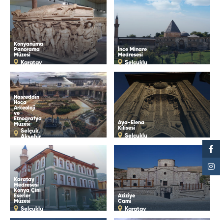
Konyanüma
Panorama
İnce Minare
Müzesi
Medresesi
Karatay
Selçuklu
Nasreddin
Hoca
Arkeoloji
ve
Etnografya
Aya-Elena
Müzesi
Kilisesi
Selçuk,
Selçuklu
Akşehir
Karatay
Medresesi
Konya Çini
Eserler
Aziziye
Müzesi
Cami
Selçuklu
Karatay