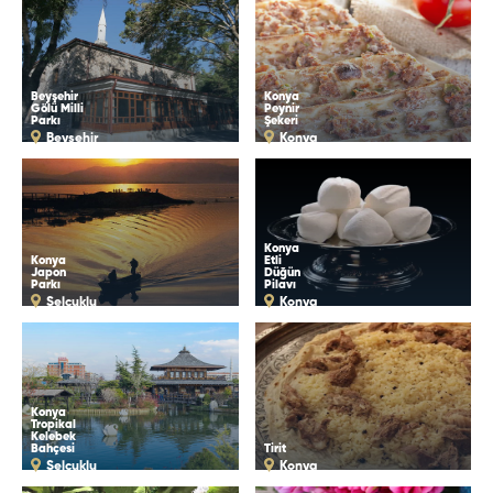
Beyşehir
Konya
Gölü Milli
Peynir
Parkı
Şekeri
Beyşehir
Konya
Konya
Konya
Etli
Japon
Düğün
Parkı
Pilavı
Selçuklu
Konya
Konya
Tropikal
Kelebek
Bahçesi
Tirit
Selçuklu
Konya