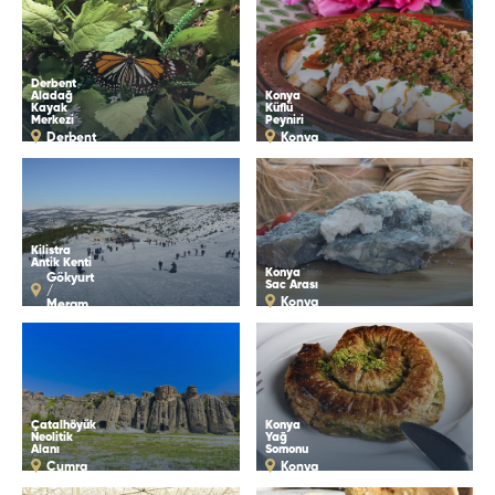
Derbent
Aladağ
Konya
Kayak
Küflü
Merkezi
Peyniri
Derbent
Konya
Kilistra
Antik Kenti
Konya
Gökyurt
Sac Arası
/
Konya
Meram
Çatalhöyük
Konya
Neolitik
Yağ
Alanı
Somonu
Çumra
Konya