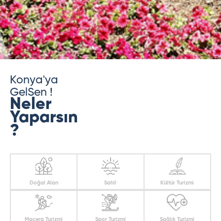
Konya'ya
GelSen !
Neler
Yaparsın
?
Doğal Alan
Sahil
Kültür Turizmi
Macera Turizmi
Spor Turizmi
Sağlık Turizmi