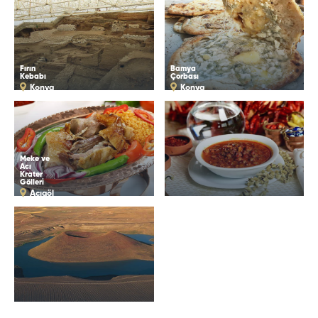
Fırın
Bamya
Kebabı
Çorbası
Konya
Konya
Meke ve
Acı
Krater
Gölleri
Acıgöl