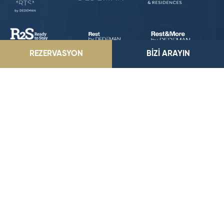
REZERVASYON
BİZİ ARAYIN
Dedeman Konya
Esenler Mah. Yeni Sille Cad. No: 1, 42080, Selçuklu, Konya
E-Posta Adresimiz
konya@dedeman.com
Telefon Numaramız
0 (332) 221 66 00
Rezervasyon Hattı
444 33 66
KONUMA GİT