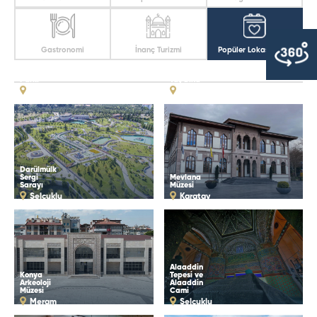
Gastronomi
İnanç Turizmi
Popüler Lokasyonlar
80 Binde
Devr-i
Âlem
Parkı
Taş Bina
Meram
Karatay
Darülmülk
Sergi
Mevlana
Sarayı
Müzesi
Selçuklu
Karatay
Alaaddin
Konya
Tepesi ve
Arkeoloji
Alaaddin
Müzesi
Cami
Meram
Selçuklu