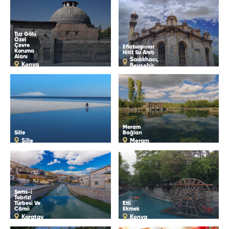
Tuz Gölü
Özel
Çevre
Eflatunpınar
Koruma
Hitit Su Anıtı
Alanı
Sadıkhacı,
Konya
Beyşehir
Meram
Sille
Bağları
Sille
Meram
Şems-i
Tebrîzî
Türbesi Ve
Etli
Câmii
Ekmek
Karatay
Konya