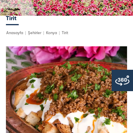
Tirit
Anasayfa
Şehirler
Konya
Tirit