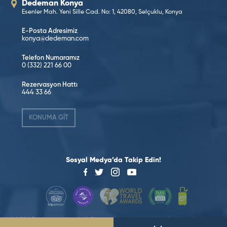
Dedeman Konya
Esenler Mah. Yeni Sille Cad. No: 1, 42080, Selçuklu, Konya
E-Posta Adresimiz
konya@dedeman.com
Telefon Numaramız
0 (332) 221 66 00
Rezervasyon Hattı
444 33 66
KONUMA GİT
Sosyal Medya’da Takip Edin!
©2026 Dedeman Hotels & Resorts International. Her hakkı saklıdır.