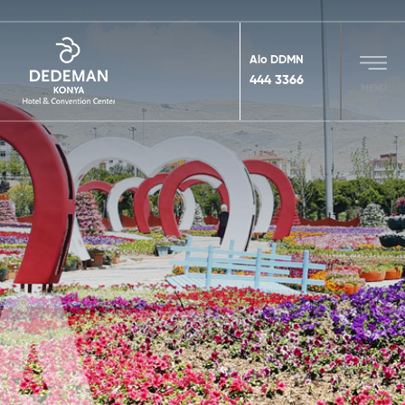
Alo DDMN
444 3366
MENU