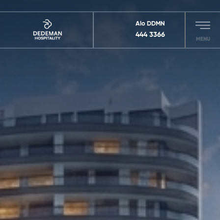
Alo DDMN
444 3366
MENU