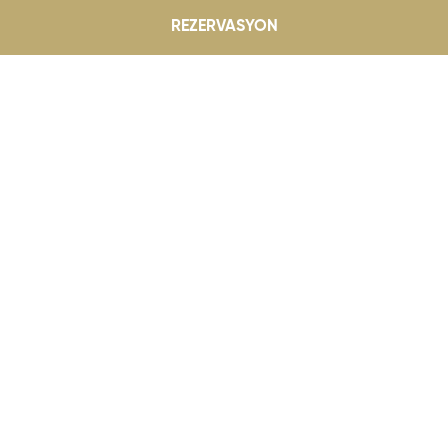
REZERVASYON
Dedeman Fırsatları
TOKAT
Balayınızı özel kılacak ayrıcalıkl
onları
Tokat’ta...