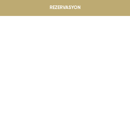
REZERVASYON
Dedeman Fırsatları
TOKAT
Balayınızı özel kılacak ayrıcalıklar 
ları
Tokat’ta...