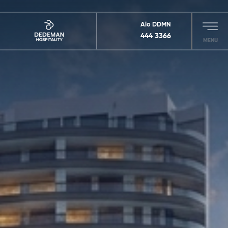
Alo DDMN
444 3366
MENU