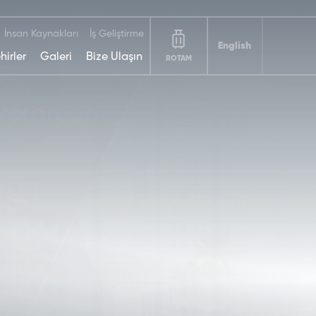
İnsan Kaynakları
İş Geliştirme
English
hirler
Galeri
Bize Ulaşın
ROTAM
DEDEMAN