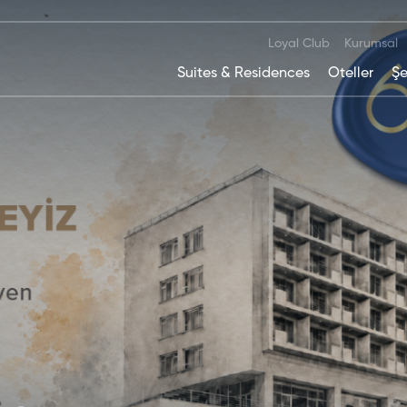
Loyal Club
Kurumsal
Suites & Residences
Oteller
Şe