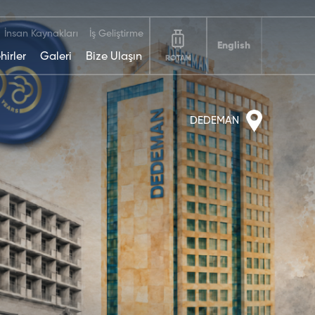
İnsan Kaynakları
İş Geliştirme
English
hirler
Galeri
Bize Ulaşın
ROTAM
DEDEMAN