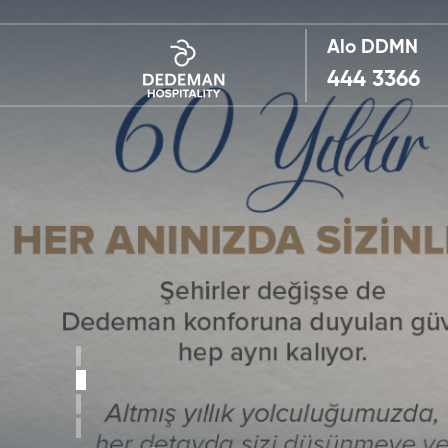
Alo DDMN
444 3366