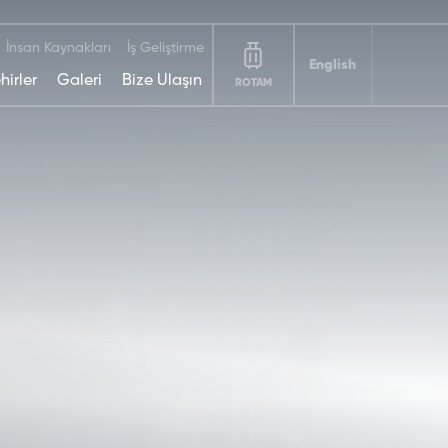
İnsan Kaynakları
İş Geliştirme
English
hirler
Galeri
Bize Ulaşın
ROTAM
DEDEMAN