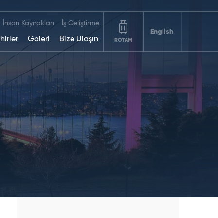
İnsan Kaynakları
İş Geliştirme
English
hirler
Galeri
Bize Ulaşın
ROTAM