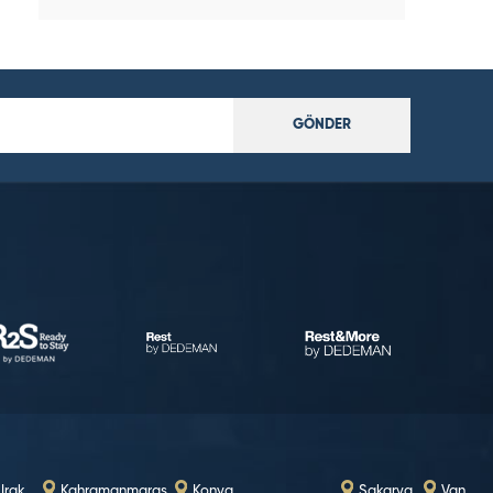
GÖNDER
-Irak
Kahramanmaraş
Konya
Sakarya
Van