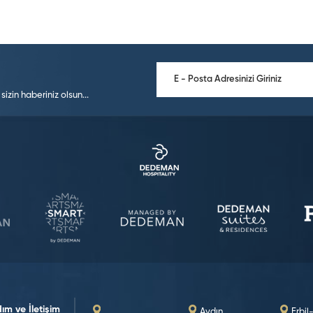
zin haberiniz olsun...
ım ve İletişim
Aydın
Erbil